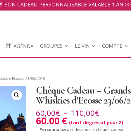
🎁 BON CADEAU PERSONNALISABLE VALABLE 1 AN >>
GROUPES
LE VIN
COMPTE
AGENDA
kies d’Ecosse 23/06/2018
Chèque Cadeau – Grands
Whiskies d’Ecosse 23/06/
Plage
60,00
€
–
110,00
€
de
60.00 €
(tarif dégressif pour 2)
prix :
–
Personnalisez
ci-dessous le chèque cadeau