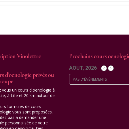
ription Vinolettre
Prochains cours oenologi
AOUT, 2026
s d’oenologie privés ou
PAS D'ÉVÈNEMENTS
groupe
z vous un cours d'oenologie à
ile, à Lille et 20 km autour de
eurs formules de cours
ologie vous sont proposées.
itez pas à demander une
le personnalisée de votre
tion en oenologie. Des