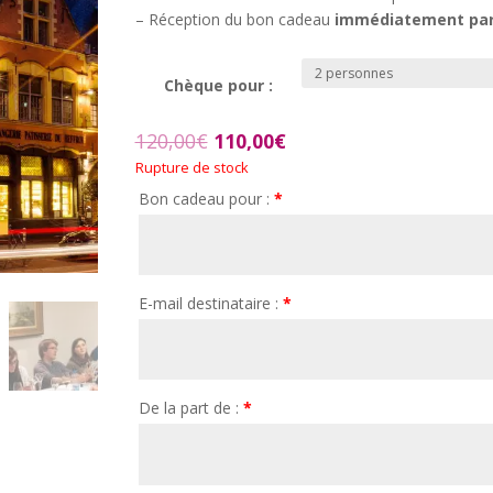
60,00€
– Réception du bon cadeau
immédiatement par
à
110,00€
Chèque pour :
Le
Le
120,00
€
110,00
€
prix
prix
Rupture de stock
initial
actuel
Bon cadeau pour :
*
était :
est :
120,00€.
110,00€.
E-mail destinataire :
*
De la part de :
*