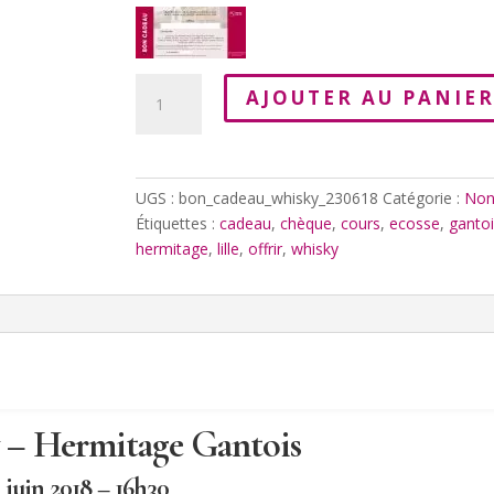
quantité
AJOUTER AU PANIE
de
Chèque
Cadeau
-
UGS :
bon_cadeau_whisky_230618
Catégorie :
Non
Grands
Étiquettes :
cadeau
,
chèque
,
cours
,
ecosse
,
gantoi
Whiskies
hermitage
,
lille
,
offrir
,
whisky
d'Ecosse
23/06/2018
– Hermitage Gantois
 juin 2018 – 16h30