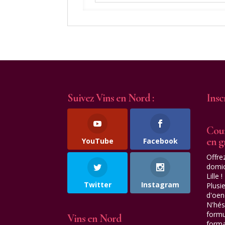
Suivez Vins en Nord :
Insc
Cour
en 
YouTube
Facebook
Offre
domic
Lille !
Twitter
Instagram
Plusi
d'oen
N'hés
formu
Vins en Nord
forma