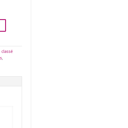
R
 classé
s
,