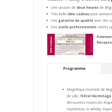
Une session de
deux heures
de dégu
Très belle
idée cadeau
pour annivers
Une
garantie de qualité
avec des sé
Des
outils professionnels
: verres 
Paiemen
Récepti
Programme
Magnifique moment de dégus
de Lille, l’
hôtel Hermitage
découvrirez toutes les étape
mystérieux, le whisky. Aspect