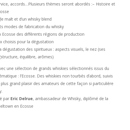
vice, accords…Plusieurs thèmes seront abordés :– Histoire et
cosse
gle malt et d’un whisky blend
ents modes de fabrication du whisky
 Ecosse des différents régions de production
x choisis pour la dégustation
a dégustation des spiritueux : aspects visuels, le nez (ses
structure, équilibre, arômes)
vec une sélection de grands whiskies sélectionnés issus du
ématique : l’Ecosse. Des whiskies non tourbés d’abord, suivis
 plus grand plaisir des amateurs de cette façon si particulière
y.
mé par
Eric Delrue
, ambassadeur de Whisky, diplômé de la
beltown en Ecosse