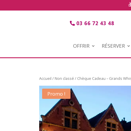
03 66 72 43 48
OFFRIR
RÉSERVER
Accueil
/
Non classé
/ Chèque Cadeau – Grands Whis
Promo !