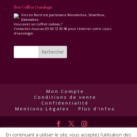
Box Coffret Oenologie
Vins en Nord est partenaire Wonderbox, Smartbox,
Dakotabox.
Vous avez un coffret cadeau ?
Contactez-nous au 03 66 72 43 48 pour réserver votre cours
d'oenologie
Mon Compte
Conditions de vente
Confidentialité
Mentions Légales
Plus d’infos
Créé par WIN | L'abus d'alcool est dangereux pour la santé,
En continuant à utiliser le site, vous acceptez l’utilisation des