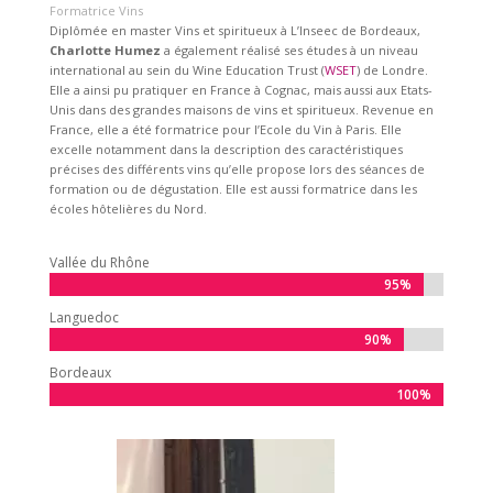
Formatrice Vins
Diplômée en master Vins et spiritueux à L’Inseec de Bordeaux,
Charlotte Humez
a également réalisé ses études à un niveau
international au sein du Wine Education Trust (
WSET
) de Londre.
Elle a ainsi pu pratiquer en France à Cognac, mais aussi aux Etats-
Unis dans des grandes maisons de vins et spiritueux. Revenue en
France, elle a été formatrice pour l’Ecole du Vin à Paris. Elle
excelle notamment dans la description des caractéristiques
précises des différents vins qu’elle propose lors des séances de
formation ou de dégustation. Elle est aussi formatrice dans les
écoles hôtelières du Nord.
Vallée du Rhône
95%
95%
Languedoc
90%
90%
Bordeaux
100%
100%