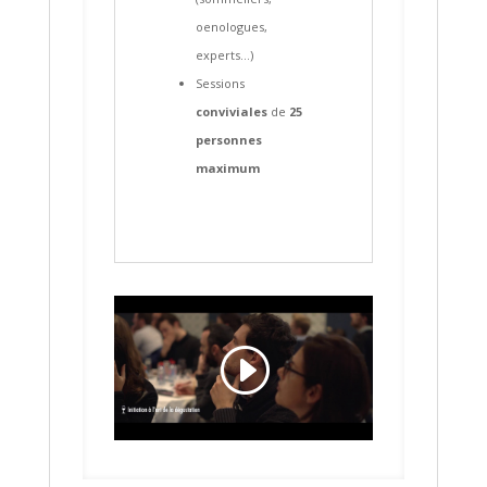
oenologues,
experts…)
Sessions
conviviales
de
25
personnes
maximum