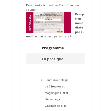
Paiement sécurisé
par Carte Bleue ou
virement
Récep
tion
immé
diate
par e-
mail
du bon cadeau personnalisé
Programme
En pratique
Cours d’oenologie
de
2 heures
au
magnifique
Hôtel
Hermitage
Gantois
de Lille