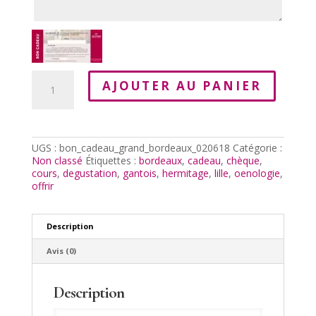
quantité
AJOUTER AU PANIER
de
Chèque
Cadeau
Oenologie
-
UGS :
bon_cadeau_grand_bordeaux_020618
Catégorie :
Grands
Non classé
Étiquettes :
bordeaux
,
cadeau
,
chèque
,
Rouges
cours
,
degustation
,
gantois
,
hermitage
,
lille
,
oenologie
,
de
offrir
Bordeaux
02/06/2018
Description
Avis (0)
Description