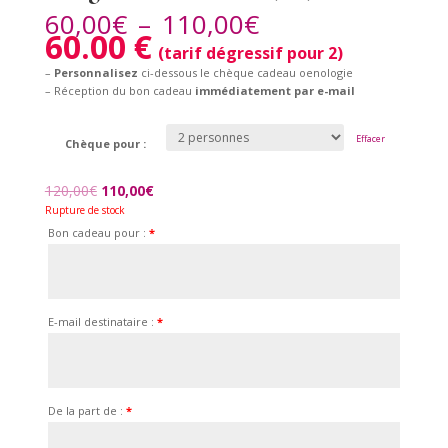
Plage
60,00
€
–
110,00
€
de
60.00 €
prix :
(tarif dégressif pour 2)
60,00€
–
Personnalisez
ci-dessous le chèque cadeau oenologie
à
– Réception du bon cadeau
immédiatement par e-mail
110,00€
Effacer
Chèque pour :
Le
Le
120,00
€
110,00
€
prix
prix
Rupture de stock
initial
actuel
Bon cadeau pour :
*
était :
est :
120,00€.
110,00€.
E-mail destinataire :
*
De la part de :
*