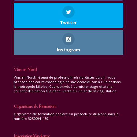
Twitter
Instagram
Vins en Nord
Vins en Nord, réseau de professionnels nordistes du vin, vous
propose des cours d’oenologie et une école du vin à Lille et dans
la métropole Lilloise. Cours privés à domicile, stage et atelier
collectif d’initiation à la découverte du vin et de sa dégustation.
Organisme de formation :
Organisme de formation déclaré en préfecture du Nord sous le
numéro 32590941159
Inscription Vinolettre