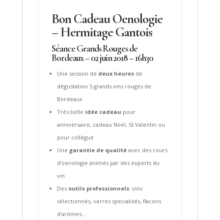
Bon Cadeau Oenologie
– Hermitage Gantois
Séance Grands Rouges de
Bordeaux – 02 juin 2018 – 16h30
Une session de
deux heures
de
dégustation 5 grands vins rouges de
Bordeaux
Très belle
idée cadeau
pour
anniversaire, cadeau Noël, St Valentin ou
pour collègue
Une
garantie de qualité
avec des cours
d’oenologie animés par des experts du
vin
Des
outils professionnels
: vins
sélectionnés, verres spécialisés, flacons
d’arômes…