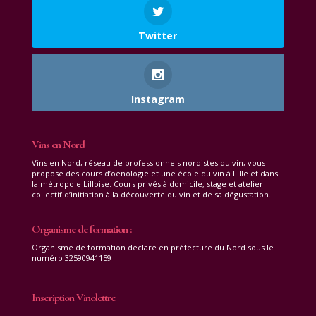
Twitter
Instagram
Vins en Nord
Vins en Nord, réseau de professionnels nordistes du vin, vous
propose des cours d’oenologie et une école du vin à Lille et dans
la métropole Lilloise. Cours privés à domicile, stage et atelier
collectif d’initiation à la découverte du vin et de sa dégustation.
Organisme de formation :
Organisme de formation déclaré en préfecture du Nord sous le
numéro 32590941159
Inscription Vinolettre