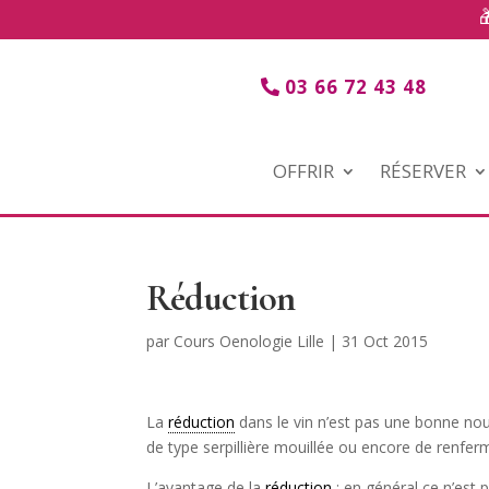
03 66 72 43 48
OFFRIR
RÉSERVER
Réduction
par
Cours Oenologie Lille
|
31 Oct 2015
La
réduction
dans le vin n’est pas une bonne nou
de type serpillière mouillée ou encore de renfer
L’avantage de la
réduction
: en général ce n’est 