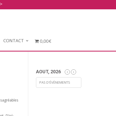
>
CONTACT
0,00€
AOUT, 2026
PAS D'ÉVÈNEMENTS
ésagréables
nt. D’où