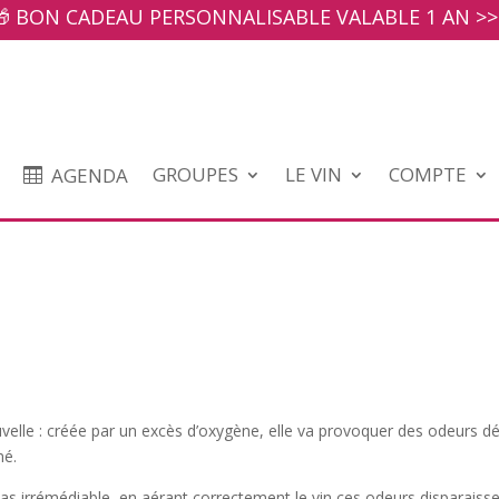
🎁 BON CADEAU PERSONNALISABLE VALABLE 1 AN >>
GROUPES
LE VIN
COMPTE
AGENDA
velle : créée par un excès d’oxygène, elle va provoquer des odeurs d
mé.
pas irrémédiable, en aérant correctement le vin ces odeurs disparaisse