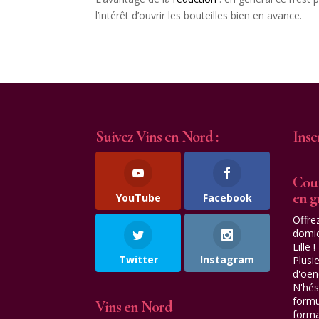
l’intérêt d’ouvrir les bouteilles bien en avance.
Suivez Vins en Nord :
Insc
Cour
en 
YouTube
Facebook
Offre
domic
Lille !
Twitter
Instagram
Plusi
d'oen
N'hés
formu
Vins en Nord
forma