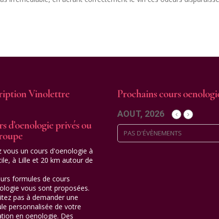
ription Vinolettre
Prochains cours oenologi
AOUT, 2026
s d’oenologie privés ou
PAS D'ÉVÈNEMENTS
groupe
z vous un cours d'oenologie à
ile, à Lille et 20 km autour de
eurs formules de cours
ologie vous sont proposées.
itez pas à demander une
le personnalisée de votre
tion en oenologie. Des