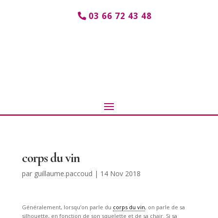
03 66 72 43 48
corps du vin
par
guillaume.paccoud
|
14 Nov 2018
Généralement, lorsqu’on parle du
corps du vin
, on parle de sa
silhouette, en fonction de son squelette et de sa chair. Si sa