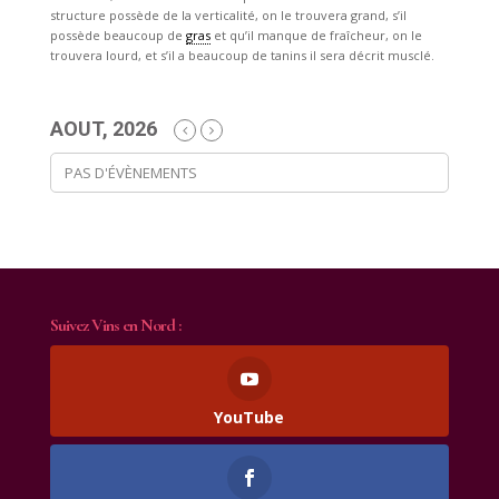
structure possède de la verticalité, on le trouvera grand, s’il
possède beaucoup de
gras
et qu’il manque de fraîcheur, on le
trouvera lourd, et s’il a beaucoup de tanins il sera décrit musclé.
AOUT, 2026
PAS D'ÉVÈNEMENTS
Suivez Vins en Nord :
YouTube