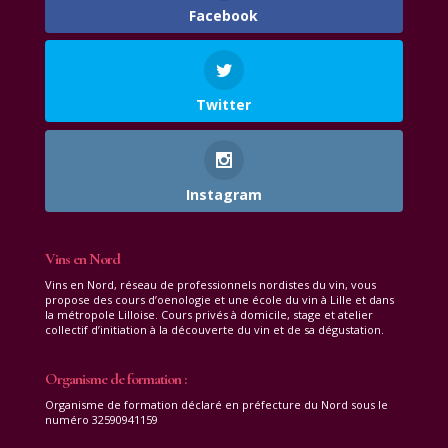
Facebook
Twitter
Instagram
Vins en Nord
Vins en Nord, réseau de professionnels nordistes du vin, vous
propose des cours d’oenologie et une école du vin à Lille et dans
la métropole Lilloise. Cours privés à domicile, stage et atelier
collectif d’initiation à la découverte du vin et de sa dégustation.
Organisme de formation :
Organisme de formation déclaré en préfecture du Nord sous le
numéro 32590941159