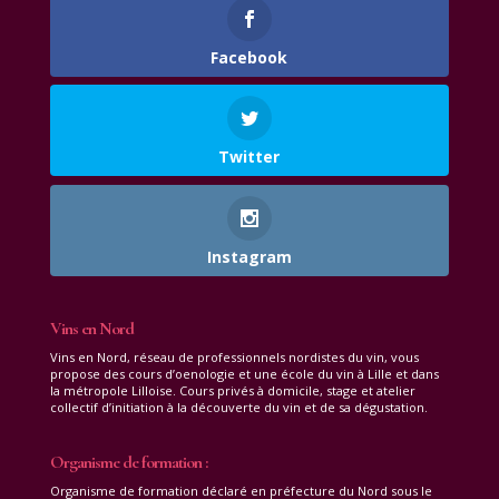
Facebook
Twitter
Instagram
Vins en Nord
Vins en Nord, réseau de professionnels nordistes du vin, vous
propose des cours d’oenologie et une école du vin à Lille et dans
la métropole Lilloise. Cours privés à domicile, stage et atelier
collectif d’initiation à la découverte du vin et de sa dégustation.
Organisme de formation :
Organisme de formation déclaré en préfecture du Nord sous le