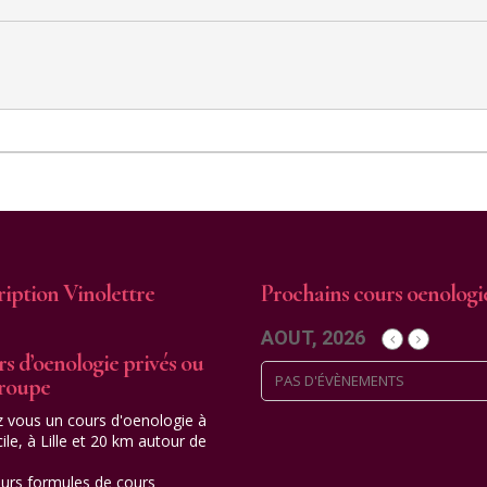
ription Vinolettre
Prochains cours oenologi
AOUT, 2026
s d’oenologie privés ou
PAS D'ÉVÈNEMENTS
groupe
z vous un cours d'oenologie à
ile, à Lille et 20 km autour de
eurs formules de cours