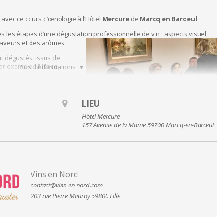
n
avec ce cours d’œnologie à l’Hôtel
Mercure
de
Marcq en Baroeul
s les étapes d’une dégustation professionnelle de vin :
aspects visuel,
s saveurs et des arômes.
nt dégustés, issus de
par exemple :
Alsace,
Plus d'informations
…
LIEU
Hôtel Mercure
157 Avenue de la Marne 59700 Marcq-en-Barœul
Vins en Nord
contact@vins-en-nord.com
203 rue Pierre Mauroy 59800 Lille