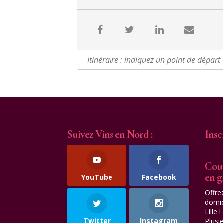
Suivez Vins en Nord :
Insc
Cour
en 
YouTube
Facebook
Offre
domic
Lille !
Twitter
Instagram
Plusi